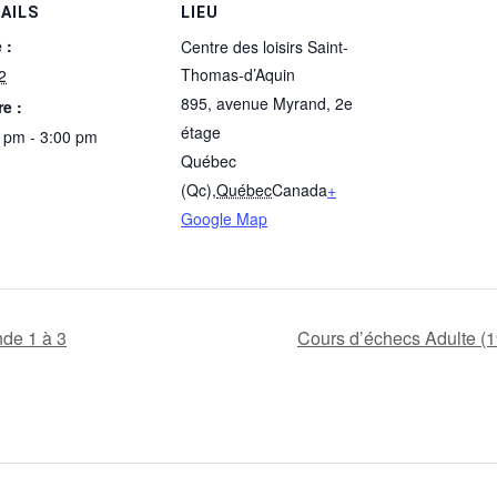
AILS
LIEU
 :
Centre des loisirs Saint-
Thomas-d’Aquin
2
895, avenue Myrand, 2e
e :
étage
 pm - 3:00 pm
Québec
(Qc)
,
Québec
Canada
+
Google Map
de 1 à 3
Cours d’échecs Adulte (1