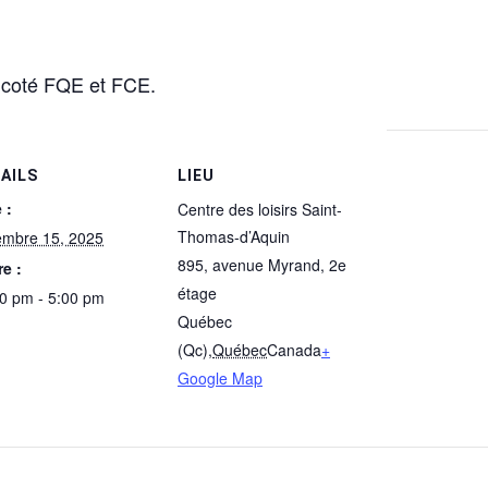
n coté FQE et FCE.
AILS
LIEU
 :
Centre des loisirs Saint-
Thomas-d’Aquin
embre 15, 2025
895, avenue Myrand, 2e
e :
étage
0 pm - 5:00 pm
Québec
(Qc)
,
Québec
Canada
+
Google Map