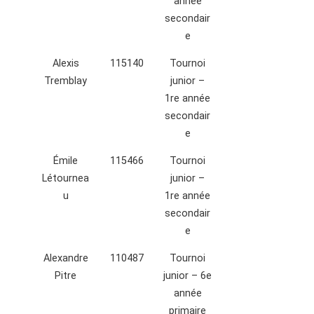
année
secondair
e
Alexis
115140
Tournoi
Tremblay
junior –
1re année
secondair
e
Émile
115466
Tournoi
Létournea
junior –
u
1re année
secondair
e
Alexandre
110487
Tournoi
Pitre
junior – 6e
année
primaire