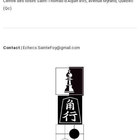
Centre des loisirs Saint-Thomas-d’Aquin 895, avenue Myrand, Québec
(Qc)
Contact |
Echecs.SainteFoy@gmail.com