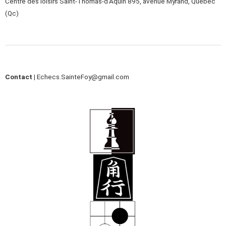
Centre des loisirs Saint-Thomas-d’Aquin 895, avenue Myrand, Québec
(Qc)
Contact |
Echecs.SainteFoy@gmail.com