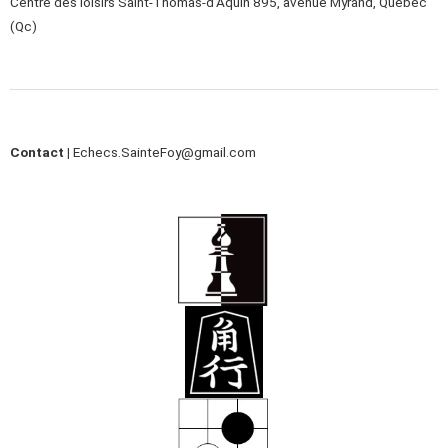
Centre des loisirs Saint-Thomas-d’Aquin 895, avenue Myrand, Québec
(Qc)
Contact |
Echecs.SainteFoy@gmail.com