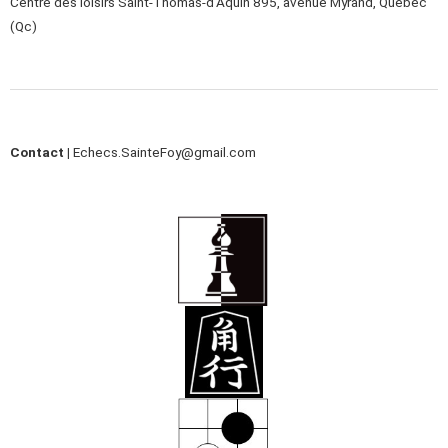
Centre des loisirs Saint-Thomas-d’Aquin 895, avenue Myrand, Québec
(Qc)
Contact |
Echecs.SainteFoy@gmail.com