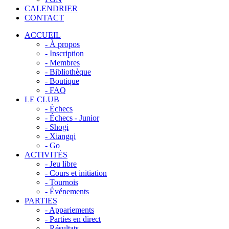
CALENDRIER
CONTACT
ACCUEIL
- À propos
- Inscription
- Membres
- Bibliothèque
- Boutique
- FAQ
LE CLUB
- Échecs
- Échecs - Junior
- Shogi
- Xiangqi
- Go
ACTIVITÉS
- Jeu libre
- Cours et initiation
- Tournois
- Événements
PARTIES
- Appariements
- Parties en direct
- Résultats