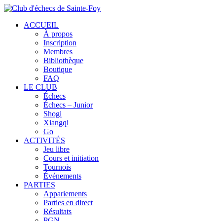
ACCUEIL
À propos
Inscription
Membres
Bibliothèque
Boutique
FAQ
LE CLUB
Échecs
Échecs – Junior
Shogi
Xiangqi
Go
ACTIVITÉS
Jeu libre
Cours et initiation
Tournois
Événements
PARTIES
Appariements
Parties en direct
Résultats
PGN