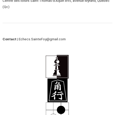
Centre des loisirs Saint-Thomas-d’Aquin 895, avenue Myrand, Québec
(Qc)
Contact |
Echecs.SainteFoy@gmail.com