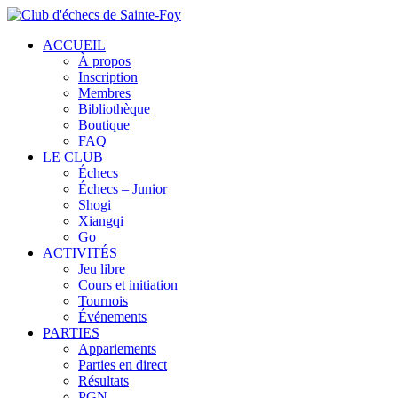
ACCUEIL
À propos
Inscription
Membres
Bibliothèque
Boutique
FAQ
LE CLUB
Échecs
Échecs – Junior
Shogi
Xiangqi
Go
ACTIVITÉS
Jeu libre
Cours et initiation
Tournois
Événements
PARTIES
Appariements
Parties en direct
Résultats
PGN