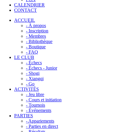
CALENDRIER
CONTACT
ACCUEIL
- À propos
- Inscription
- Membres
- Bibliothèque
- Boutique
- FAQ
LE CLUB
- Échecs
- Échecs - Junior
- Shogi
- Xiangqi
- Go
ACTIVITÉS
- Jeu libre
- Cours et initiation
- Tournois
- Événements
PARTIES
- Appariements
- Parties en direct
- Résultats