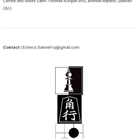
Centre des loisirs Saint-Thomas-d’Aquin 895, avenue Myrand, Québec
(Qc)
Contact |
Echecs.SainteFoy@gmail.com