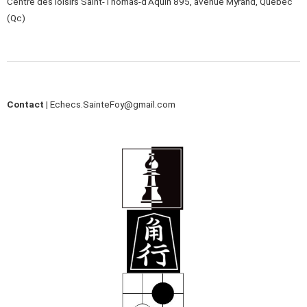
Centre des loisirs Saint-Thomas-d’Aquin 895, avenue Myrand, Québec
(Qc)
Contact |
Echecs.SainteFoy@gmail.com