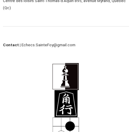
Centre des loisirs Saint-Thomas-d’Aquin 895, avenue Myrand, Québec
(Qc)
Contact |
Echecs.SainteFoy@gmail.com