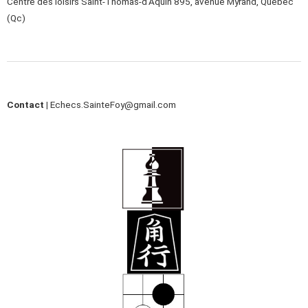
Centre des loisirs Saint-Thomas-d’Aquin 895, avenue Myrand, Québec
(Qc)
Contact |
Echecs.SainteFoy@gmail.com