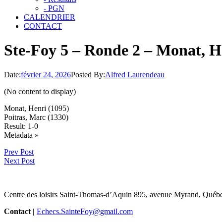
- PGN
CALENDRIER
CONTACT
Ste-Foy 5 – Ronde 2 – Monat, H
Date:
février 24, 2026
Posted By:
Alfred Laurendeau
(No content to display)
Monat, Henri (1095)
Poitras, Marc (1330)
Result: 1-0
Click
Metadata »
to
Prev Post
open.
Next Post
Centre des loisirs Saint-Thomas-d’Aquin 895, avenue Myrand, Québ
Contact |
Echecs.SainteFoy@gmail.com