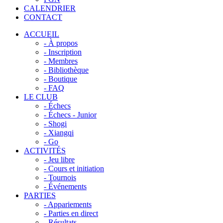
CALENDRIER
CONTACT
ACCUEIL
- À propos
- Inscription
- Membres
- Bibliothèque
- Boutique
- FAQ
LE CLUB
- Échecs
- Échecs - Junior
- Shogi
- Xiangqi
- Go
ACTIVITÉS
- Jeu libre
- Cours et initiation
- Tournois
- Événements
PARTIES
- Appariements
- Parties en direct
- Résultats