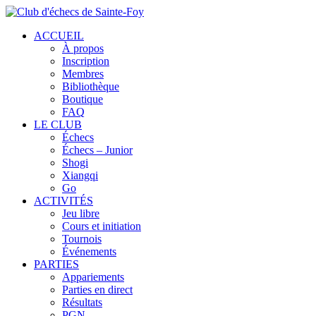
ACCUEIL
À propos
Inscription
Membres
Bibliothèque
Boutique
FAQ
LE CLUB
Échecs
Échecs – Junior
Shogi
Xiangqi
Go
ACTIVITÉS
Jeu libre
Cours et initiation
Tournois
Événements
PARTIES
Appariements
Parties en direct
Résultats
PGN