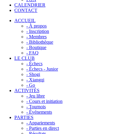
CALENDRIER
CONTACT
ACCUEIL
- À propos
- Inscription
- Membres
- Bibliothèque
- Boutique
- FAQ
LE CLUB
- Échecs
- Échecs - Junior
- Shogi
- Xiangqi
- Go
ACTIVITÉS
- Jeu libre
- Cours et initiation
- Tournois
- Événements
PARTIES
- Appariements
- Parties en direct
- Résultats