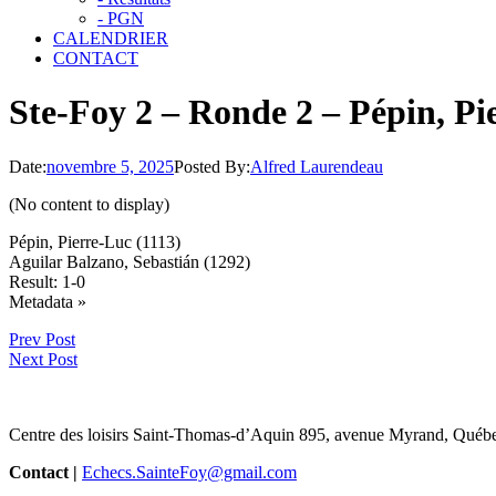
- PGN
CALENDRIER
CONTACT
Ste-Foy 2 – Ronde 2 – Pépin, Pi
Date:
novembre 5, 2025
Posted By:
Alfred Laurendeau
(No content to display)
Pépin, Pierre-Luc (1113)
Aguilar Balzano, Sebastián (1292)
Result: 1-0
Click
Metadata »
to
Prev Post
open.
Next Post
Centre des loisirs Saint-Thomas-d’Aquin 895, avenue Myrand, Québ
Contact |
Echecs.SainteFoy@gmail.com