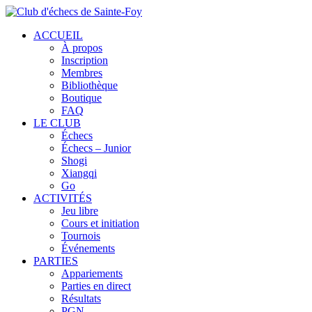
ACCUEIL
À propos
Inscription
Membres
Bibliothèque
Boutique
FAQ
LE CLUB
Échecs
Échecs – Junior
Shogi
Xiangqi
Go
ACTIVITÉS
Jeu libre
Cours et initiation
Tournois
Événements
PARTIES
Appariements
Parties en direct
Résultats
PGN