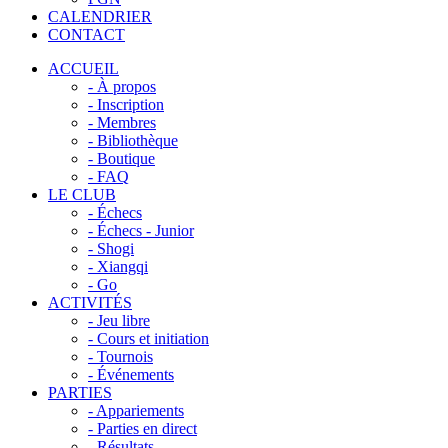
CALENDRIER
CONTACT
ACCUEIL
- À propos
- Inscription
- Membres
- Bibliothèque
- Boutique
- FAQ
LE CLUB
- Échecs
- Échecs - Junior
- Shogi
- Xiangqi
- Go
ACTIVITÉS
- Jeu libre
- Cours et initiation
- Tournois
- Événements
PARTIES
- Appariements
- Parties en direct
- Résultats