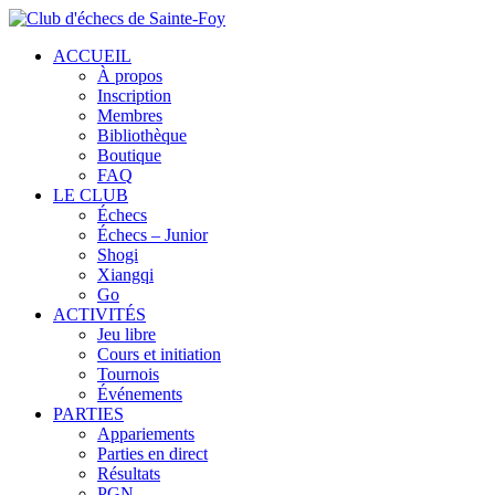
ACCUEIL
À propos
Inscription
Membres
Bibliothèque
Boutique
FAQ
LE CLUB
Échecs
Échecs – Junior
Shogi
Xiangqi
Go
ACTIVITÉS
Jeu libre
Cours et initiation
Tournois
Événements
PARTIES
Appariements
Parties en direct
Résultats
PGN