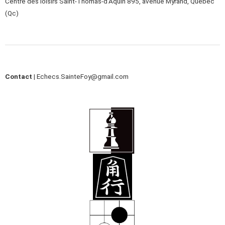
Centre des loisirs Saint-Thomas-d’Aquin 895, avenue Myrand, Québec
(Qc)
Contact |
Echecs.SainteFoy@gmail.com