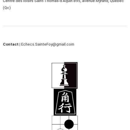
Centre des loisirs Saint-Thomas-d’Aquin 895, avenue Myrand, Québec
(Qc)
Contact |
Echecs.SainteFoy@gmail.com