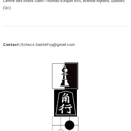
Centre des loisirs Saint-Thomas-d’Aquin 895, avenue Myrand, Québec
(Qc)
Contact |
Echecs.SainteFoy@gmail.com