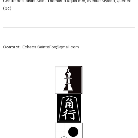
Centre des loisirs Saint-Thomas-d’Aquin 895, avenue Myrand, Québec
(Qc)
Contact |
Echecs.SainteFoy@gmail.com