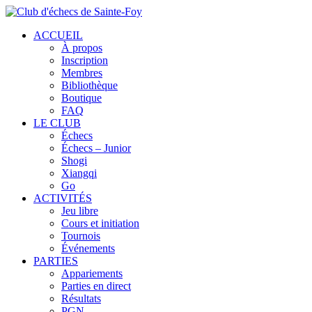
ACCUEIL
À propos
Inscription
Membres
Bibliothèque
Boutique
FAQ
LE CLUB
Échecs
Échecs – Junior
Shogi
Xiangqi
Go
ACTIVITÉS
Jeu libre
Cours et initiation
Tournois
Événements
PARTIES
Appariements
Parties en direct
Résultats
PGN