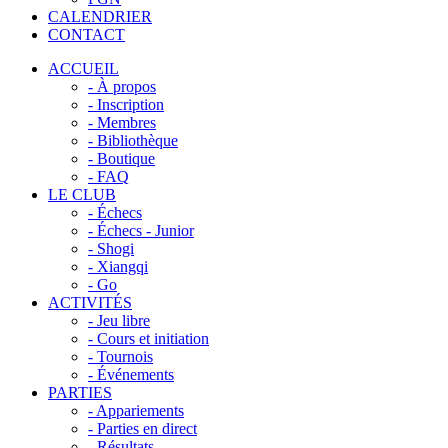
CALENDRIER
CONTACT
ACCUEIL
- À propos
- Inscription
- Membres
- Bibliothèque
- Boutique
- FAQ
LE CLUB
- Échecs
- Échecs - Junior
- Shogi
- Xiangqi
- Go
ACTIVITÉS
- Jeu libre
- Cours et initiation
- Tournois
- Événements
PARTIES
- Appariements
- Parties en direct
- Résultats