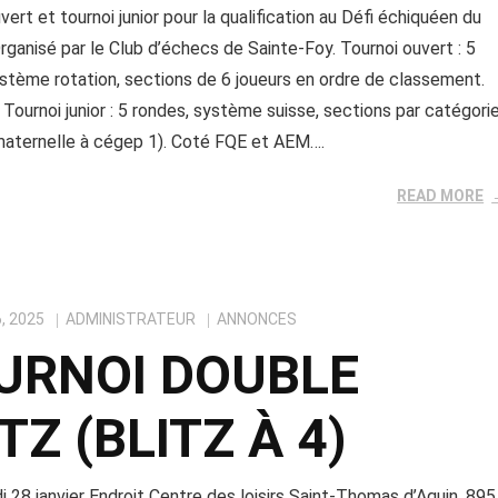
vert et tournoi junior pour la qualification au Défi échiquéen du
ganisé par le Club d’échecs de Sainte-Foy. Tournoi ouvert : 5
stème rotation, sections de 6 joueurs en ordre de classement.
Tournoi junior : 5 rondes, système suisse, sections par catégori
(maternelle à cégep 1). Coté FQE et AEM….
READ MORE
, 2025
ADMINISTRATEUR
ANNONCES
URNOI DOUBLE
TZ (BLITZ À 4)
 28 janvier Endroit Centre des loisirs Saint-Thomas d’Aquin, 895