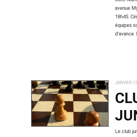
avenue My
18h45. Ci
équipes s
d’avance. 
JANVIER 13
CL
JU
Le club ju