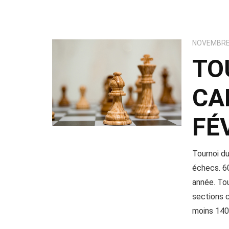
NOVEMBRE 
TO
CA
FÉ
Tournoi d
échecs. 60
année. To
sections 
moins 140