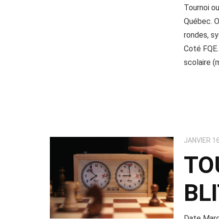
Tournoi ou
Québec. Or
rondes, sy
Coté FQE. 
scolaire 
JANVIER 16
TO
BLI
Date Mardi