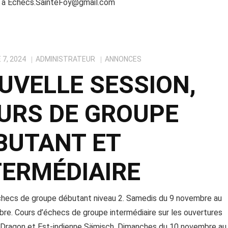
 à Echecs.SainteFoy@gmail.com
7, 2024
ADMINISTRATEUR
ANNONCES
UVELLE SESSION,
URS DE GROUPE
BUTANT ET
TERMÉDIAIRE
checs de groupe débutant niveau 2. Samedis du 9 novembre au
re. Cours d’échecs de groupe intermédiaire sur les ouvertures
e-Dragon et Est-indienne Sämisch. Dimanches du 10 novembre au