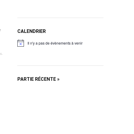
e
CALENDRIER
Il n'y a pas de évènements à venir
N
o
t
i
c
e
PARTIE RÉCENTE
»