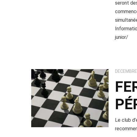
seront des
commencé 
simultané
Informatio
junior/
DÉCEMBRE 
FE
PÉ
Le club d’
recommenc