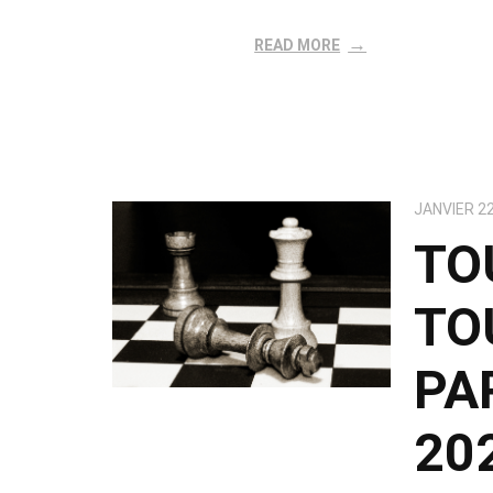
READ MORE
JANVIER 22
TO
TO
PA
20