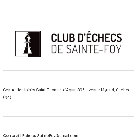
n
e
i
d
n
o
V
n
t
i
s
e
w
s
N
a
Centre des loisirs Saint-Thomas-d’Aquin 895, avenue Myrand, Québec
(Qc)
v
i
g
a
Contact |
Echecs.SainteFoy@gmail.com